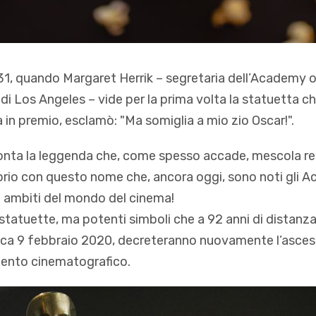
931, quando Margaret Herrik – segretaria dell’Academy 
di Los Angeles – vide per la prima volta la statuetta c
a in premio, esclamò: "Ma somiglia a mio zio Oscar!".
onta la leggenda che, come spesso accade, mescola real
prio con questo nome che, ancora oggi, sono noti gli 
ù ambiti del mondo del cinema!
statuette, ma potenti simboli che a 92 anni di distanza
ca 9 febbraio 2020, decreteranno nuovamente l’ascesa 
amento cinematografico.