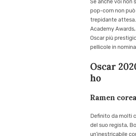
Se anche voi non st
pop-corn non può e
trepidante attesa.
Academy Awards, no
Oscar più prestigio
pellicole in nomina
Oscar 2020
ho
Ramen core
Definito da molti c
del suo regista, B
un’inestricabile 