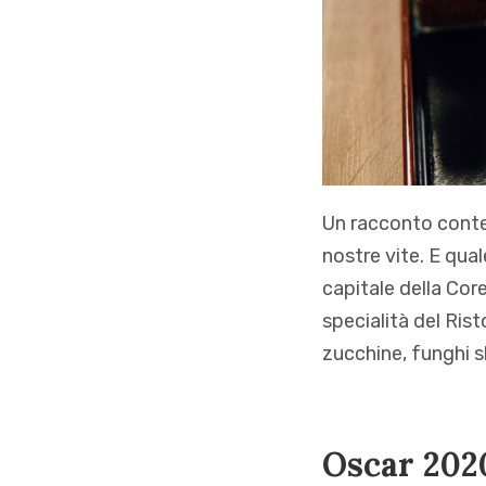
Un racconto contem
nostre vite. E qua
capitale della Cor
specialità del Ris
zucchine, funghi s
Oscar 2020