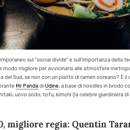
poraneo sul "social divide" e sull’importanza della te
le modo migliore per avvicinarsi alle atmosfere metropo
ea del Sud, se non con un piatto di ramen coreano? È il 
torante
Mr Panda
di
Udine
, a base di noodles in brodo c
hitaki, uovo sodo, tofu, kimchi (la celebre giardiniera d
, migliore regia: Quentin Tara