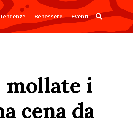
Tendenze
Benessere
Eventi
mollate i
na cena da