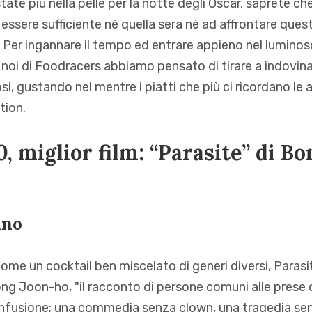
ate più nella pelle per la notte degli Oscar, saprete che
ssere sufficiente né quella sera né ad affrontare questi 
 Per ingannare il tempo ed entrare appieno nel luminoso
i di Foodracers abbiamo pensato di tirare a indovinare
si, gustando nel mentre i piatti che più ci ricordano le
tion.
, miglior film: “Parasite” di B
ano
ome un cocktail ben miscelato di generi diversi, Parasit
ong Joon-ho, "il racconto di persone comuni alle prese
confusione; una commedia senza clown, una tragedia sen