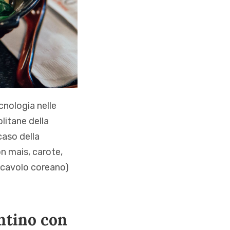
cnologia nelle
litane della
caso della
on mais, carote,
i cavolo coreano)
ntino con