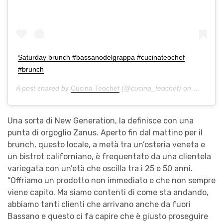
Saturday brunch #bassanodelgrappa #cucinateochef
#brunch
A post shared by
Cucina Teochef
(@cucina_teochef) on
Apr 20,
Una sorta di New Generation, la definisce con una
punta di orgoglio Zanus. Aperto fin dal mattino per il
brunch, questo locale, a metà tra un’osteria veneta e
un bistrot californiano, è frequentato da una clientela
variegata con un’età che oscilla tra i 25 e 50 anni.
“Offriamo un prodotto non immediato e che non sempre
viene capito. Ma siamo contenti di come sta andando,
abbiamo tanti clienti che arrivano anche da fuori
Bassano e questo ci fa capire che è giusto proseguire