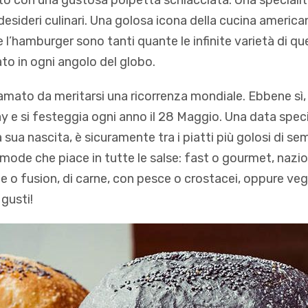
to con una gustosa polpetta schiacciata. Una speciali
 desideri culinari. Una golosa icona della cucina america
e l’hamburger sono tanti quante le infinite varietà di q
to in ogni angolo del globo.
mato da meritarsi una ricorrenza mondiale. Ebbene sì, 
 e si festeggia ogni anno il 28 Maggio. Una data speci
a sua nascita, è sicuramente tra i piatti più golosi di se
le mode che piace in tutte le salse: fast o gourmet, naz
le o fusion, di carne, con pesce o crostacei, oppure veg
 gusti!