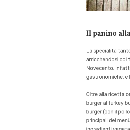
Il panino all
La specialità tant
arricchendosi col 
Novecento, infatti,
gastronomiche, e le
Oltre alla ricetta 
burger al turkey bu
burger (con il poll
principali del menù
ingredienti vegetal