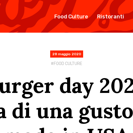
Food Culture
Ristoranti
28 maggio 2020
FOOD CULTURE
rger day 2020
a di una gusto