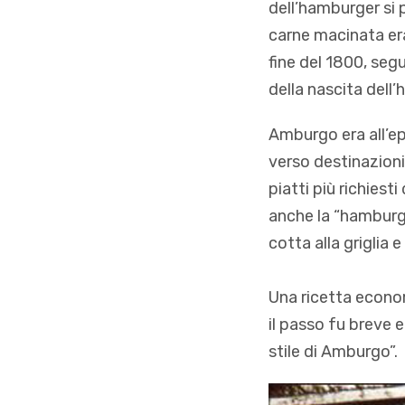
dell’hamburger si 
carne macinata era
fine del 1800, seg
della nascita dell
Amburgo era all’ep
verso destinazioni
piatti più richiest
anche la “hamburge
cotta alla griglia 
Una ricetta econom
il passo fu breve e
stile di Amburgo”.