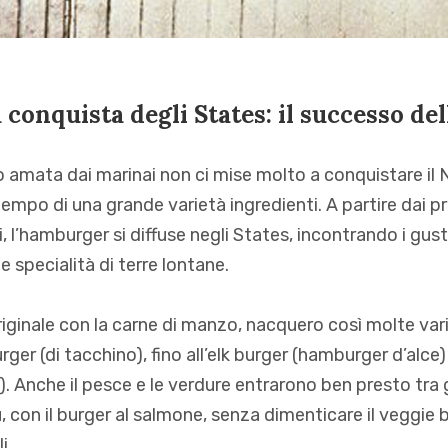
a conquista degli States: il successo d
o amata dai marinai non ci mise molto a conquistare i
tempo di una grande varietà ingredienti. A partire dai p
 l’hamburger si diffuse negli States, incontrando i gusti,
 specialità di terre lontane.
originale con la carne di manzo, nacquero così molte vari
rger (di tacchino), fino all’elk burger (hamburger d’alce)
o). Anche il pesce e le verdure entrarono ben presto tra g
, con il burger al salmone, senza dimenticare il veggie 
i.