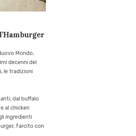
ell’Hamburger
l Nuovo Mondo,
rimi decenni del
 le tradizioni
anti, dal buffalo
 e al chicken
li ingredienti
burger, farcito con