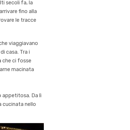
 secoli fa, la
rivare fino alla
rovare le tracce
 che viaggiavano
i casa. Tra i
a che ci fosse
 carne macinata
 appetitosa. Da lì
a cucinata nello