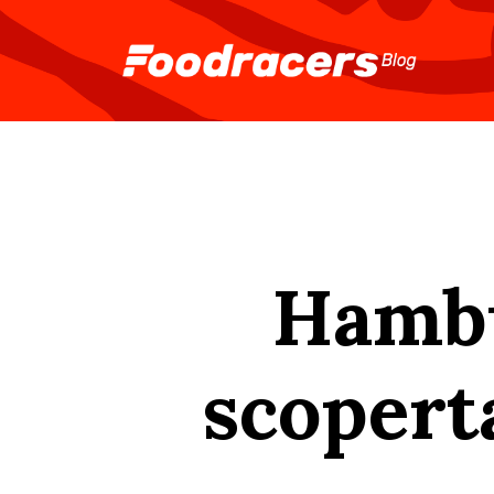
Hambu
scopert