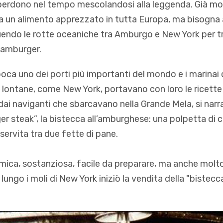
perdono nel tempo mescolandosi alla leggenda. Già molti
 un alimento apprezzato in tutta Europa, ma bisogna ar
uendo le rotte oceaniche tra Amburgo e New York per t
’hamburger.
oca uno dei porti più importanti del mondo e i marinai
 lontane, come New York, portavano con loro le ricette d
i dai naviganti che sbarcavano nella Grande Mela, si narr
r steak”, la bistecca all’amburghese: una polpetta di
e servita tra due fette di pane.
ica, sostanziosa, facile da preparare, ma anche molto
 lungo i moli di New York iniziò la vendita della "bistecc