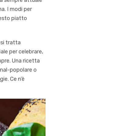
tà sempre attuale
na. I modi per
uesto piatto
si tratta
ale per celebrare,
mpre. Una ricetta
ional-popolare o
gie. Ce n’è