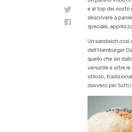
Un panino imbotti
e al top dei nostri
descrivere a parol
speciale, apprezza
Un sandwich così a
dell’Hamburger Day
quello che sin dall
versatile e oltre 
stiloso, tradiziona
davvero per tutti i