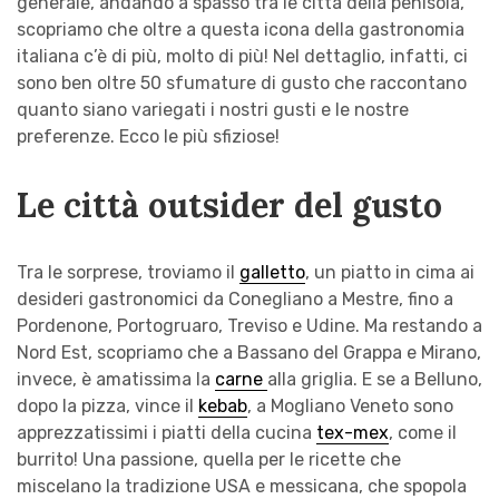
generale, andando a spasso tra le città della penisola,
scopriamo che oltre a questa icona della gastronomia
italiana c’è di più, molto di più! Nel dettaglio, infatti, ci
sono ben oltre 50 sfumature di gusto che raccontano
quanto siano variegati i nostri gusti e le nostre
preferenze. Ecco le più sfiziose!
Le città outsider del gusto
Tra le sorprese, troviamo il
galletto
, un piatto in cima ai
desideri gastronomici da Conegliano a Mestre, fino a
Pordenone, Portogruaro, Treviso e Udine. Ma restando a
Nord Est, scopriamo che a Bassano del Grappa e Mirano,
invece, è amatissima la
carne
alla griglia. E se a Belluno,
dopo la pizza, vince il
kebab
, a Mogliano Veneto sono
apprezzatissimi i piatti della cucina
tex-mex
, come il
burrito! Una passione, quella per le ricette che
miscelano la tradizione USA e messicana, che spopola