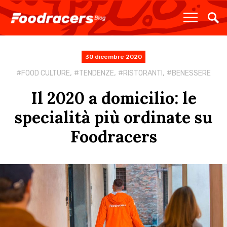
30 dicembre 2020
,
,
,
FOOD CULTURE
TENDENZE
RISTORANTI
BENESSERE
Il 2020 a domicilio: le
specialità più ordinate su
Foodracers