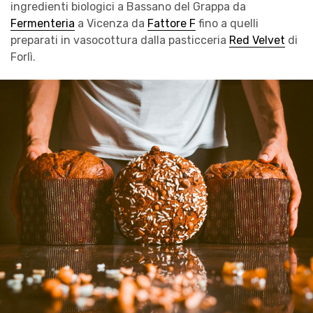
ingredienti biologici a Bassano del Grappa da
Fermenteria
a Vicenza da
Fattore F
fino a quelli
preparati in vasocottura dalla pasticceria
Red Velvet
di
Forlì.