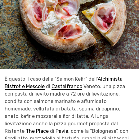
È questo il caso della “Salmon Kefir” dell’
Alchimista
Bistrot e Mescole
di
Castelfranco
Veneto: una pizza
con pasta di lievito madre a 72 ore di lievitazione,
condita con salmone marinato e affumicato
homemade, vellutata di batata, spuma di caprino,
aneto, kefir e mozzarella fior di latte. A lunga
lievitazione anche la pizza gourmet proposta dal
Ristante
The Place
di
Pavia
, come la “Bolognese”, con
fiordilatte, mortadella al tartufo, granella di pistacchi,