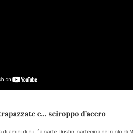
trapazzate e… sciroppo d’acero
di amici di cui fa parte Dustin, partecipa nel ruolo di M