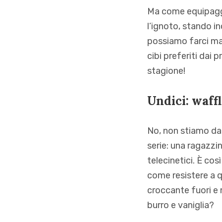
Ma come equipaggi
l’ignoto, stando i
possiamo farci man
cibi preferiti dai 
stagione!
Undici: waff
No, non stiamo dan
serie: una ragazzi
telecinetici. È cos
come resistere a q
croccante fuori e 
burro e vaniglia?