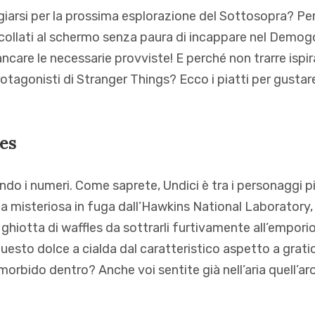
arsi per la prossima esplorazione del Sottosopra? Per
ncollati al schermo senza paura di incappare nel Demo
care le necessarie provviste! E perché non trarre ispir
protagonisti di Stranger Things? Ecco i piatti per gusta
les
do i numeri. Come saprete, Undici è tra i personaggi pi
na misteriosa in fuga dall’Hawkins National Laboratory,
ì ghiotta di waffles da sottrarli furtivamente all’emporio
uesto dolce a cialda dal caratteristico aspetto a gratic
morbido dentro? Anche voi sentite già nell’aria quell’ar