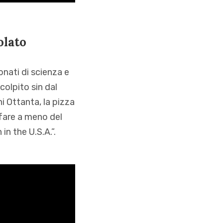
olato
onati di scienza e
colpito sin dal
i Ottanta, la pizza
 fare a meno del
in the U.S.A.”.