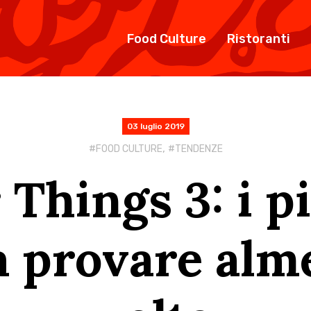
Food Culture
Ristoranti
03 luglio 2019
,
FOOD CULTURE
TENDENZE
Things 3: i pi
a provare al