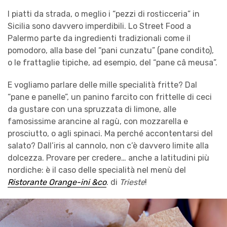
I piatti da strada, o meglio i “pezzi di rosticceria” in
Sicilia sono davvero imperdibili. Lo Street Food a
Palermo parte da ingredienti tradizionali come il
pomodoro, alla base del “pani cunzatu” (pane condito),
o le frattaglie tipiche, ad esempio, del “pane câ meusa”.
E vogliamo parlare delle mille specialità fritte? Dal
“pane e panelle”, un panino farcito con frittelle di ceci
da gustare con una spruzzata di limone, alle
famosissime arancine al ragù, con mozzarella e
prosciutto, o agli spinaci. Ma perché accontentarsi del
salato? Dall’iris al cannolo, non c’è davvero limite alla
dolcezza. Provare per credere… anche a latitudini più
nordiche: è il caso delle specialità nel menù del
Ristorante Orange-ini &co
. di
Trieste
!