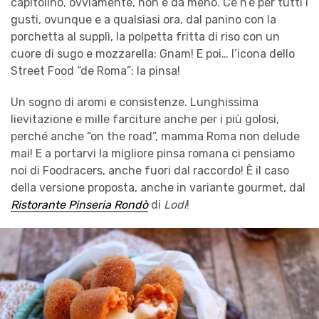
capitolino, ovviamente, non è da meno. Ce n’è per tutti i
gusti, ovunque e a qualsiasi ora, dal panino con la
porchetta al supplì, la polpetta fritta di riso con un
cuore di sugo e mozzarella: Gnam! E poi… l’icona dello
Street Food “de Roma”: la pinsa!
Un sogno di aromi e consistenze. Lunghissima
lievitazione e mille farciture anche per i più golosi,
perché anche “on the road”, mamma Roma non delude
mai! E a portarvi la migliore pinsa romana ci pensiamo
noi di Foodracers, anche fuori dal raccordo! È il caso
della versione proposta, anche in variante gourmet, dal
Ristorante Pinseria Rondò
di
Lodi
!