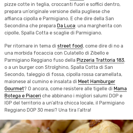
pizze cotte in teglia, croccanti fuori e soffici dentro,
prepara un’originale versione della pugliese che
affianca cipolla e Parmigiano. E che dire della San
Secondina che prepara
Da Luca
: una margherita con
cipolle, Spalla Cotta e scaglie di Parmigiano.
Per ritornare in tema di
street food
, come dire di no a
una morbida focaccia con Culatello di Zibello e
Parmigiano Reggiano fuso della
Pizzeria Trattoria 183
,
o a un burger con Strolghino, Spalla Cotta di San
Secondo, taleggio di fossa, cipolla rossa caramellata,
maionese al cumino e insalata di
Meet Hamburger
Gourmet
? O ancora, come resistere alle tigelle di
Mama
Botega e Piaceri
che abbinano i migliori salumi DOP e
IGP del territorio a un’altra chicca locale, il Parmigiano
Reggiano DOP 30 mesi? Una tira l’altra!