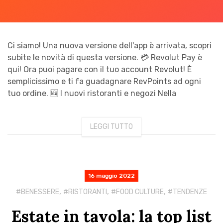
Ci siamo! Una nuova versione dell'app è arrivata, scopri
subite le novità di questa versione. 💳 Revolut Pay è
qui! Ora puoi pagare con il tuo account Revolut! È
semplicissimo e ti fa guadagnare RevPoints ad ogni
tuo ordine. 🆕 I nuovi ristoranti e negozi Nella
LEGGI TUTTO
16 maggio 2022
,
,
,
BENESSERE
RISTORANTI
FOOD CULTURE
TENDENZE
Estate in tavola: la top list